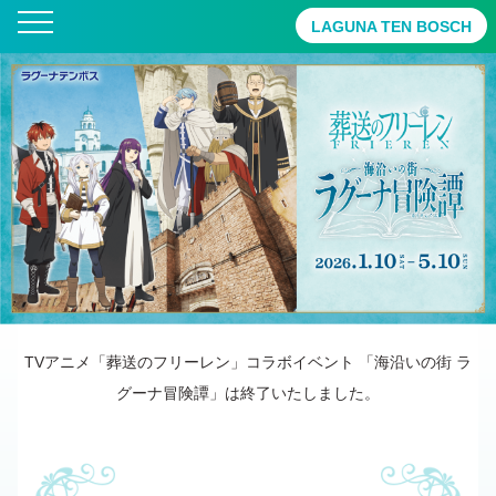
LAGUNA TEN BOSCH
TOP
園内周遊謎解きラリー
フォトスポット
コラボメニュー
コラボグッズ
TVアニメ「葬送のフリーレン」コラボイベント 「海沿いの街 ラ
グーナ冒険譚」は終了いたしました。
コラボルーム
公式Xアカウント