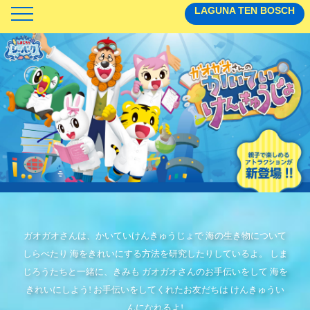
LAGUNA TEN BOSCH
TOP
アトラクション
フード
グッズ
ステージ
ガオガオさんは、かいていけんきゅうじょで 海の生き物について
しらべたり 海をきれいにする方法を研究したりしているよ。 しま
ぷくぷくトレイン
じろうたちと一緒に、きみも ガオガオさんのお手伝いをして 海を
きれいにしよう! お手伝いをしてくれたお友だちは けんきゅうい
ガオガオさんのかいていけんきゅうじょ
んになれるよ!