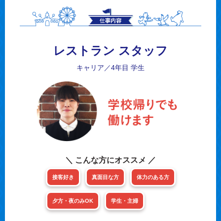
レストラン スタッフ
キャリア／4年目 学生
＼ こんな方にオススメ ／
接客好き
真面目な方
体力のある方
夕方・夜のみOK
学生・主婦