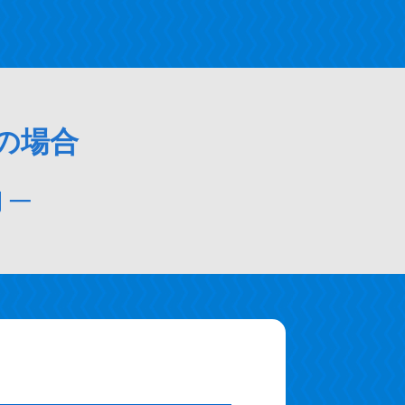
の場合
 ─