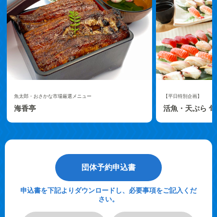
魚太郎・おさかな市場厳選メニュー
【平日特別企画】
海香亭
活魚・天ぷら 旬
団体予約申込書
申込書を下記よりダウンロードし、必要事項をご記入くだ
さい。