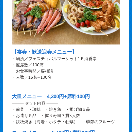
【宴会・歓送迎会メニュー】
・場所／フェスティバルマーケット1Ｆ海香亭
・座席数／100席
・お食事時間／要相談
・人数／15名∼100名
大皿メニュー 4,300円+席料100円
──── セット内容 ────
・前菜 ・珍味 ・焼き魚 ・揚げ物５品
・お造り５品 ・握り寿司７貫×人数
・鉄板焼き（海老・ホタテ・牡蠣） ・季節のフルーツ