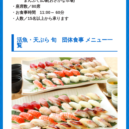
まんぷく広場(おさかな市場)
・座席数／80席
・お食事時間 11:00～ 60分
・人数／15名以上から承ります
活魚・天ぷら 旬 団体食事 メニュー一
覧