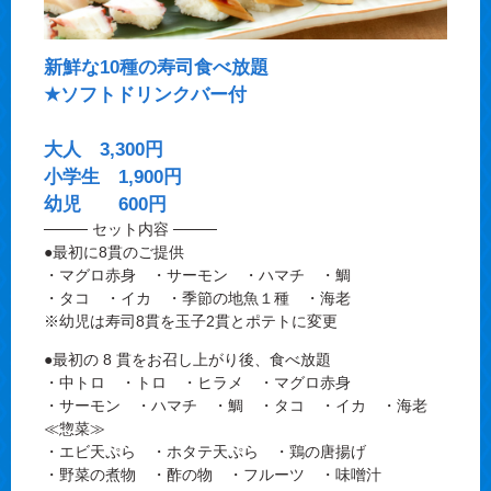
新鮮な10種の寿司食べ放題
★ソフトドリンクバー付
大人 3,300円
小学生 1,900円
幼児 600円
──── セット内容 ────
●最初に8貫のご提供
・マグロ赤身 ・サーモン ・ハマチ ・鯛
・タコ ・イカ ・季節の地魚１種 ・海老
※幼児は寿司8貫を玉子2貫とポテトに変更
●最初の 8 貫をお召し上がり後、食べ放題
・中トロ ・トロ ・ヒラメ ・マグロ赤身
・サーモン ・ハマチ ・鯛 ・タコ ・イカ ・海老
≪惣菜≫
・エビ天ぷら ・ホタテ天ぷら ・鶏の唐揚げ
・野菜の煮物 ・酢の物 ・フルーツ ・味噌汁