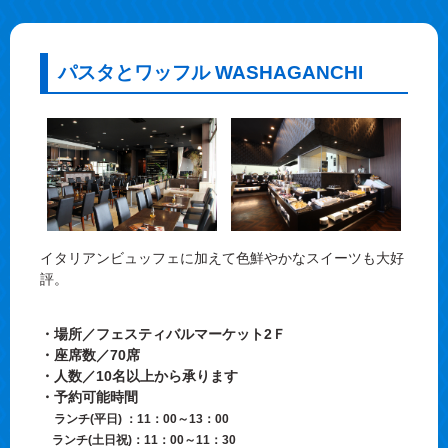
パスタとワッフル WASHAGANCHI
イタリアンビュッフェに加えて色鮮やかなスイーツも大好
評。
・場所／フェスティバルマーケット2Ｆ
・座席数／70席
・人数／10名以上から承ります
・予約可能時間
ランチ(平日) ：11：00～13：00
ランチ(土日祝)：11：00～11：30