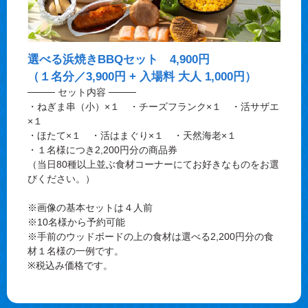
選べる浜焼きBBQセット 4,900円
（１名分／3,900円 + 入場料 大人 1,000円）
──── セット内容 ────
・ねぎま串（小）×１ ・チーズフランク×１ ・活サザエ
×１
・ほたて×１ ・活はまぐり×１ ・天然海老×１
・１名様につき2,200円分の商品券
（当日80種以上並ぶ食材コーナーにてお好きなものをお選
びください。）
※画像の基本セットは４人前
※10名様から予約可能
※手前のウッドボードの上の食材は選べる2,200円分の食
材１名様の一例です。
※税込み価格です。