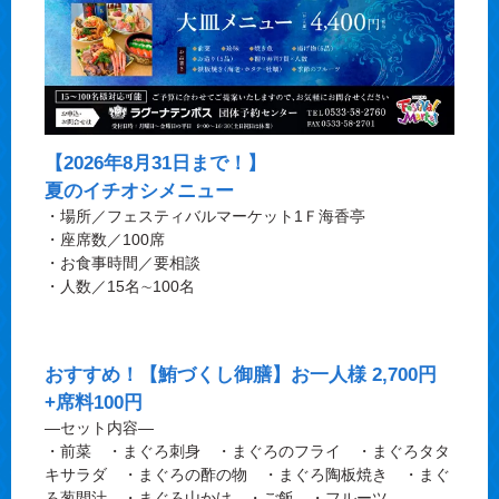
【2026年8月31日まで！】
夏のイチオシメニュー
・場所／フェスティバルマーケット1Ｆ海香亭
・座席数／100席
・お食事時間／要相談
・人数／15名∼100名
おすすめ！【鮪づくし御膳】お一人様 2,700円
+席料100円
―セット内容―
・前菜 ・まぐろ刺身 ・まぐろのフライ ・まぐろタタ
キサラダ ・まぐろの酢の物 ・まぐろ陶板焼き ・まぐ
ろ葱間汁 ・まぐろ山かけ ・ご飯 ・フルーツ