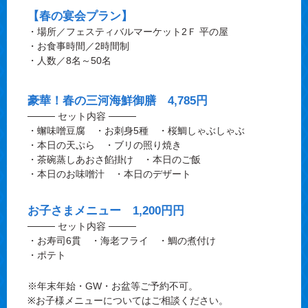
【春の宴会プラン】
・場所／フェスティバルマーケット2Ｆ 平の屋
・お食事時間／2時間制
・人数／8名～50名
豪華！春の三河海鮮御膳 4,785円
──── セット内容 ────
・蠏味噌豆腐 ・お刺身5種 ・桜鯛しゃぶしゃぶ
・本日の天ぷら ・ブリの照り焼き
・茶碗蒸しあおさ餡掛け ・本日のご飯
・本日のお味噌汁 ・本日のデザート
お子さまメニュー 1,200円円
──── セット内容 ────
・お寿司6貫 ・海老フライ ・鯛の煮付け
・ポテト
※年末年始・GW・お盆等ご予約不可。
※お子様メニューについてはご相談ください。