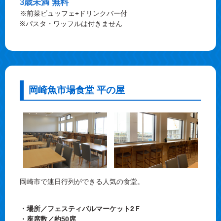
3歳未満 無料
※前菜ビュッフェ+ドリンクバー付
※パスタ・ワッフルは付きません
岡崎魚市場食堂 平の屋
岡崎市で連日行列ができる人気の食堂。
・場所／フェスティバルマーケット2Ｆ
・座席数／約50席