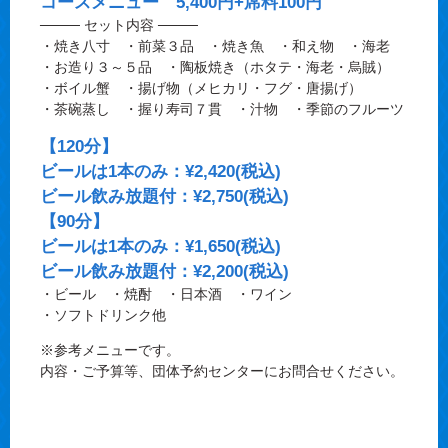
コースメニュー 5,400円+席料100円
──── セット内容 ────
・焼き八寸 ・前菜３品 ・焼き魚 ・和え物 ・海老
・お造り３～５品 ・陶板焼き（ホタテ・海老・烏賊）
・ボイル蟹 ・揚げ物（メヒカリ・フグ・唐揚げ）
・茶碗蒸し ・握り寿司７貫 ・汁物 ・季節のフルーツ
【120分】
ビールは1本のみ：¥2,420(税込)
ビール飲み放題付：¥2,750(税込)
【90分】
ビールは1本のみ：¥1,650(税込)
ビール飲み放題付：¥2,200(税込)
・ビール ・焼酎 ・日本酒 ・ワイン
・ソフトドリンク他
※参考メニューです。
内容・ご予算等、団体予約センターにお問合せください。