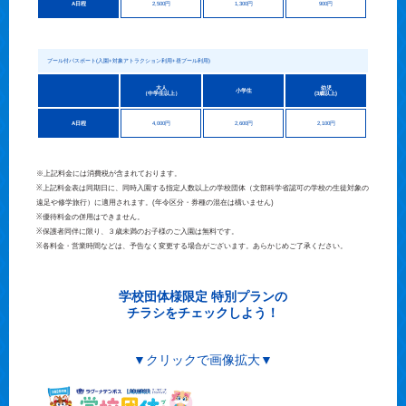
A日程
2,500円
1,300円
900円
プール付パスポート(入園+対象アトラクション利用+昼プール利用)
大人
幼児
小学生
（中学生以上）
(3歳以上)
A日程
4,000円
2,600円
2,100円
※上記料金には消費税が含まれております。
※上記料金表は同期日に、同時入園する指定人数以上の学校団体（文部科学省認可の学校の生徒対象の
遠足や修学旅行）に適用されます。(年令区分・券種の混在は構いません)
※優待料金の併用はできません。
※保護者同伴に限り、３歳未満のお子様のご入園は無料です。
※各料金・営業時間などは、予告なく変更する場合がございます。あらかじめご了承ください。
学校団体様限定 特別プランの
チラシをチェックしよう！
▼クリックで画像拡大▼