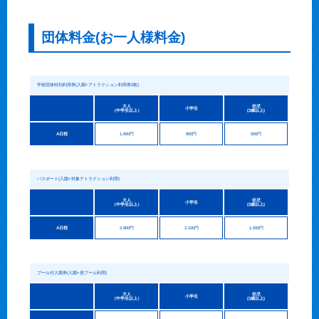
団体料金(お一人様料金)
学校団体特別利用券(入園+アトラクション利用券2枚)
大人
幼児
小学生
（中学生以上）
(3歳以上)
A日程
1,600円
900円
500円
パスポート(入園+対象アトラクション利用)
大人
幼児
小学生
（中学生以上）
(3歳以上)
A日程
2,800円
2,100円
1,500円
プール付入園券(入園+昼プール利用)
大人
幼児
小学生
（中学生以上）
(3歳以上)