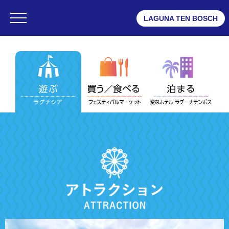
LAGUNA TEN BOSCH
・ラグナシア
・フェスティバルマーケット
・変なホテル ラグーナテンボス
ラグナシア
・営業時間
・チケット
・アトラクション
・エンターテイメントショー
・レストラン
・ショップ
・プール
・ゲストサービス
・レンタルルーム
・よくある質問
・デジタルマップ
・団体予約