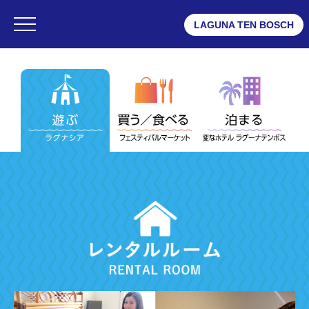
LAGUNA TEN BOSCH
・ラグナシア
・フェスティバルマーケット
・変なホテル ラグーナテンボス
ラグナシア
・営業時間
・チケット
・アトラクション
・エンターテイメントショー
・レストラン
・ショップ
・プール
・ゲストサービス
・レンタルルーム
・よくある質問
・デジタルマップ
・団体予約