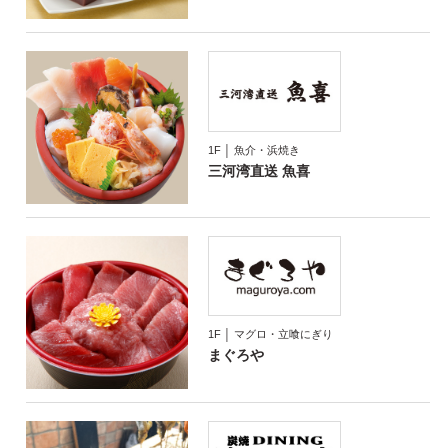
1F │ 魚介・浜焼き
三河湾直送 魚喜
1F │ マグロ・立喰にぎり
まぐろや