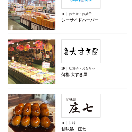
1F │ お土産・お菓子
シーサイドハーバー
1F │ 駄菓子・おもちゃ
蒲郡 大すき屋
1F │ 甘味
甘味処 庄七