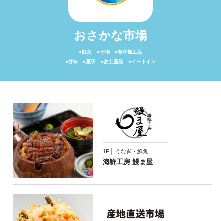
おさかな市場
●鮮魚 ●干物 ●海産加工品
●甘味 ●菓子 ●お土産品 ●イートイン
1F │ うなぎ・鮮魚
海鮮工房 鰻ま屋