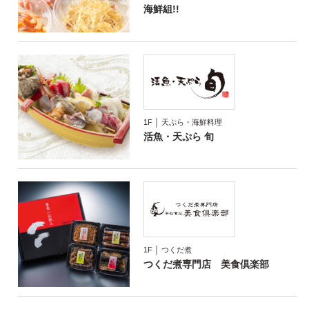
海鮮組!!
1F │ 天ぷら・海鮮料理
活魚・天ぷら 旬
1F │ つくだ煮
つくだ煮専門店
美食倶楽部