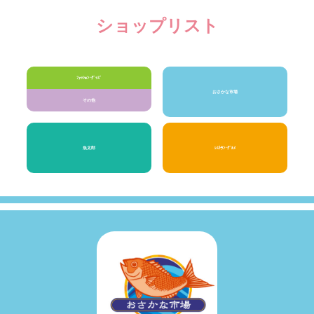
ショップリスト
ﾌｧｯｼｮﾝ･ｸﾞｯｽﾞ
おさかな市場
その他
魚太郎
ﾚｽﾄﾗﾝ･ｸﾞﾙﾒ