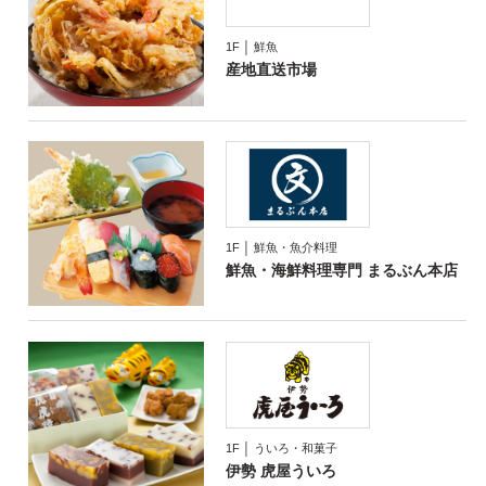
1F │ 鮮魚
産地直送市場
1F │ 鮮魚・魚介料理
鮮魚・海鮮料理専門
まるぶん本店
1F │ ういろ・和菓子
伊勢 虎屋ういろ