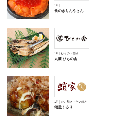
1F │
食のきりんやさん
1F │ ひもの・乾物
丸鷹 ひもの舎
1F │ たこ焼き・たい焼き
蛸屋くるり