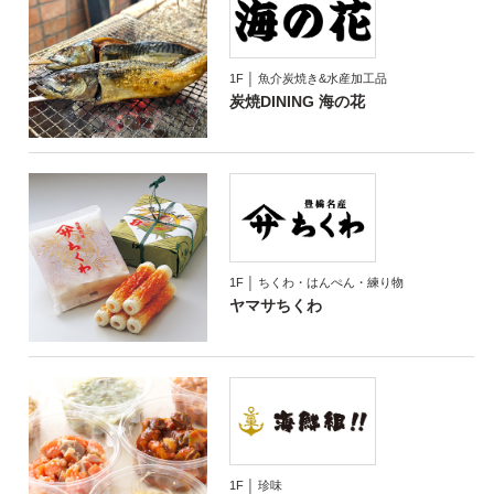
1F │ 魚介炭焼き&水産加工品
炭焼DINING 海の花
1F │ ちくわ・はんぺん・練り物
ヤマサちくわ
1F │ 珍味