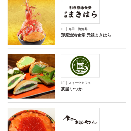
1F │ 寿司・海鮮丼
形原漁港食堂 元祖まきはら
1F │ スイーツカフェ
茶屋 いつか